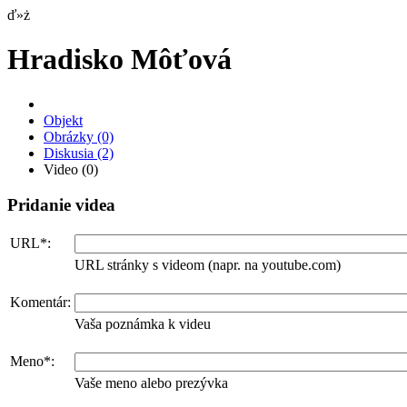
ď»ż
Hradisko Môťová
Objekt
Obrázky
(0)
Diskusia
(2)
Video
(0)
Pridanie videa
URL*:
URL stránky s videom (napr. na youtube.com)
Komentár:
Vaša poznámka k videu
Meno*:
Vaše meno alebo prezývka