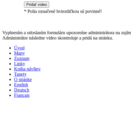
* Polia označené hviezdičkou sú povinné!
Vyplnením a odoslaním formuláru upozorníne administrátora na zujím
Administrátor následne video skontroluje a pridá na stránku.
Úvod
Mapy
Zoznam
Linky
Kniha návštev
Tapety
O stránke
English
Deutsch
Français