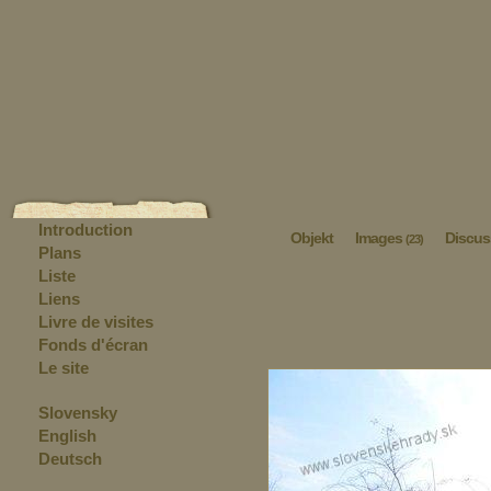
Introduction
Objekt
Images
Discus
(23)
Plans
Liste
Liens
Livre de visites
Fonds d'écran
Le site
Slovensky
English
Deutsch