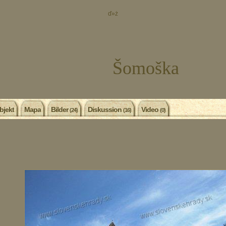
ď»ż
Šomoška
bjekt
Mapa
Bilder
Diskussion
Video
(24)
(16)
(0)