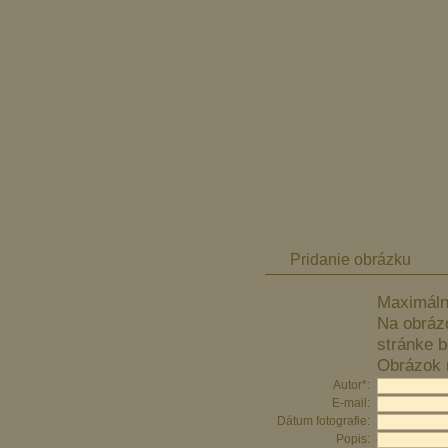
Pridanie obrázku
Maximáln
Na obráz
stránke b
Obrázok n
Autor*:
E-mail:
Dátum fotografie:
Popis: