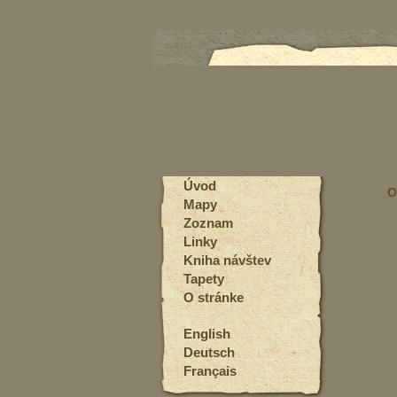
Úvod
O
Mapy
Zoznam
Linky
Kniha návštev
Tapety
O stránke
English
Deutsch
Français