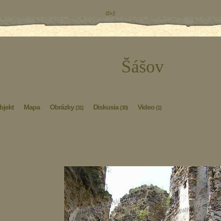
ď»ż
Šášov
bjekt
Mapa
Obrázky
Diskusia
Video
(31)
(30)
(1)