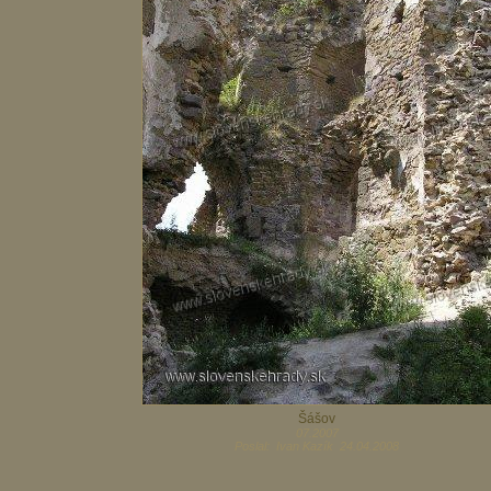
Šášov
07.2007
Poslal: Ivan Kazík 24.04.2008