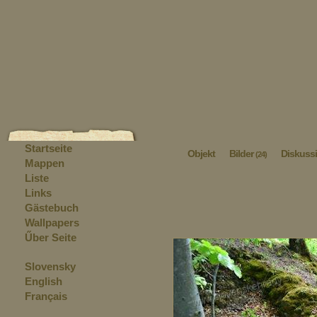
Startseite
Objekt
Bilder
Diskuss
(24)
Mappen
Liste
Links
Gästebuch
Wallpapers
Űber Seite
Slovensky
English
Français