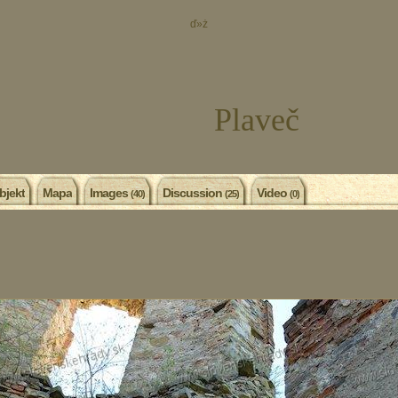
ď»ż
Plaveč
bjekt
Mapa
Images
Discussion
Video
(40)
(25)
(0)