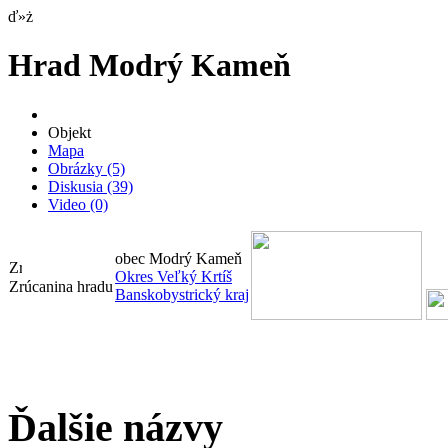
ď»ż
Hrad Modrý Kameň
Objekt
Mapa
Obrázky
(5)
Diskusia
(39)
Video
(0)
obec Modrý Kameň
Okres Veľký Krtíš
Zrúcanina hradu
Banskobystrický kraj
Ďalšie názvy