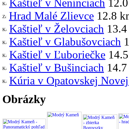
Kaštieľ v Neninciach
12.0
Hrad Malé Zlievce
12.8 k
Kaštieľ v Želovciach
13.4
Kaštieľ v Glabušovciach
1
Kaštieľ v Ľuboriečke
14.5
Kaštieľ v Bušinciach
14.7
Kúria v Opatovskej Novej
Obrázky