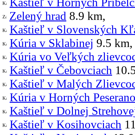
Kaštieľ v Horných Príbelc
Zelený hrad
8.9 km
,
Kaštieľ v Slovenských K
Kúria v Sklabinej
9.5 km
,
Kúria vo Veľkých zlievco
Kaštieľ v Čebovciach
10.
Kaštieľ v Malých Zlievco
Kúria v Horných Peseran
Kaštieľ v Dolnej Strehove
Kaštieľ v Kosihovciach
11