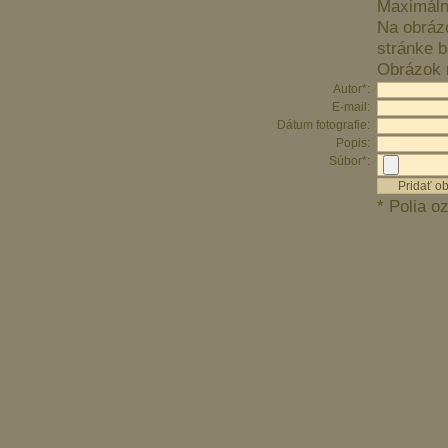
Maximáln
Na obráz
stránke b
Obrázok n
Autor*:
E-mail:
Dátum fotografie:
Popis:
Súbor*:
* Polia o