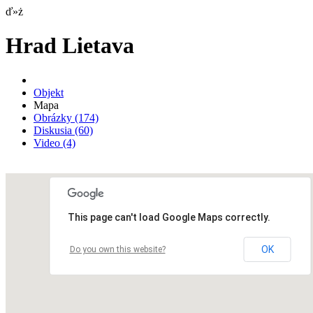
ď»ż
Hrad Lietava
Objekt
Mapa
Obrázky
(174)
Diskusia
(60)
Video
(4)