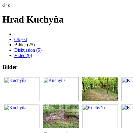
ď»ż
Hrad Kuchyňa
Objekt
Bilder
(25)
Diskussion
(5)
Video
(0)
Bilder