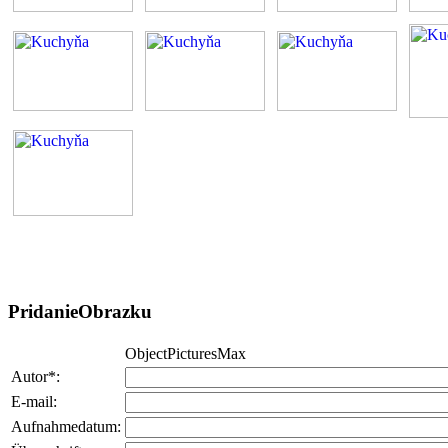
PridanieObrazku
ObjectPicturesMax
Autor*:
E-mail:
Aufnahmedatum: