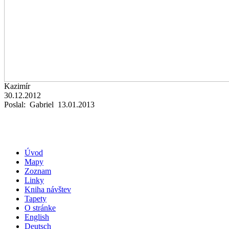
Kazimír
30.12.2012
Poslal: Gabriel 13.01.2013
Úvod
Mapy
Zoznam
Linky
Kniha návštev
Tapety
O stránke
English
Deutsch