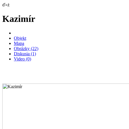
ď»ż
Kazimír
Objekt
Mapa
Obrázky
(22)
Diskusia
(1)
Video
(0)