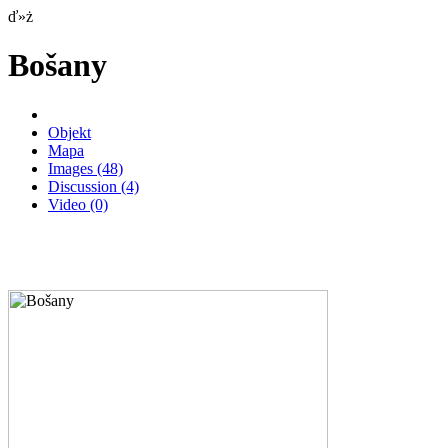
ď»ż
Bošany
Objekt
Mapa
Images
(48)
Discussion
(4)
Video
(0)