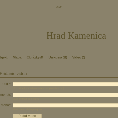
ď»ż
Hrad Kamenica
bjekt
Mapa
Obrázky
Diskusia
Video
(5)
(19)
(0)
Pridanie videa
URL*:
URL stránky s videom (napr. na youtube.com)
mentár:
Vaša poznámka k videu
Meno*:
Vaše meno alebo prezývka