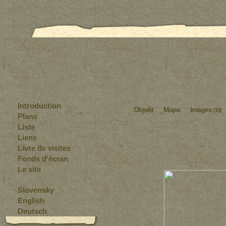
Introduction
Objekt
Mapa
Images
(19)
Plans
Liste
Liens
Livre de visites
Fonds d'écran
Le site
Slovensky
English
Deutsch