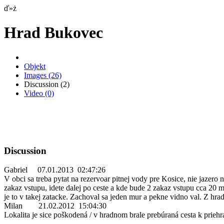
ď»ż
Hrad Bukovec
Objekt
Images
(26)
Discussion
(2)
Video
(0)
Discussion
Gabriel
07.01.2013 02:47:26
V obci sa treba pytat na rezervoar pitnej vody pre Kosice, nie jazero 
zakaz vstupu, idete dalej po ceste a kde bude 2 zakaz vstupu cca 20
je to v takej zatacke. Zachoval sa jeden mur a pekne vidno val. Z hra
Milan
21.02.2012 15:04:30
Lokalita je sice poškodená / v hradnom brale prebúraná cesta k priehr