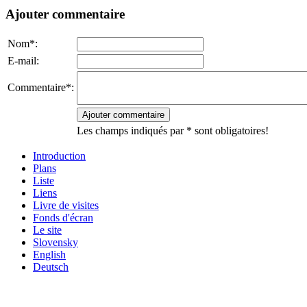
Ajouter commentaire
Nom*:
E-mail:
Commentaire*:
Les champs indiqués par * sont obligatoires!
Introduction
Plans
Liste
Liens
Livre de visites
Fonds d'écran
Le site
Slovensky
English
Deutsch