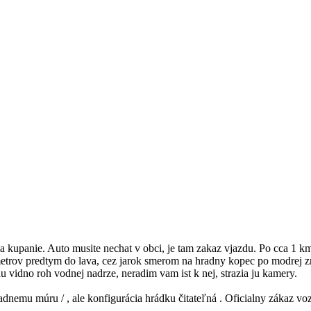
na kupanie. Auto musite nechat v obci, je tam zakaz vjazdu. Po cca 1 km
 metrov predtym do lava, cez jarok smerom na hradny kopec po modrej 
du vidno roh vodnej nadrze, neradim vam ist k nej, strazia ju kamery.
adnemu múru / , ale konfigurácia hrádku čitateľná . Oficialny zákaz vo