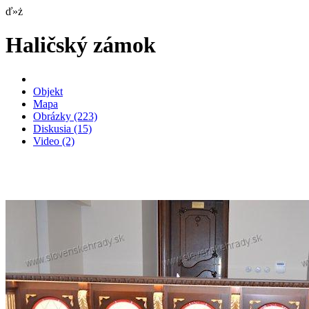
ď»ż
Haličský zámok
Objekt
Mapa
Obrázky
(223)
Diskusia
(15)
Video
(2)