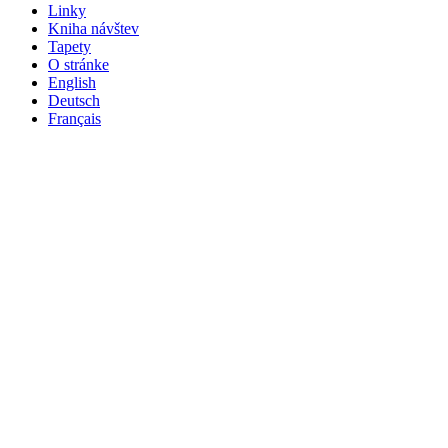
Linky
Kniha návštev
Tapety
O stránke
English
Deutsch
Français