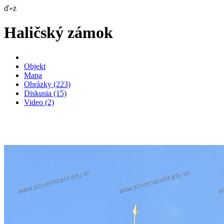
ď»ż
Haličský zámok
Objekt
Mapa
Obrázky
(223)
Diskusia
(15)
Video
(2)