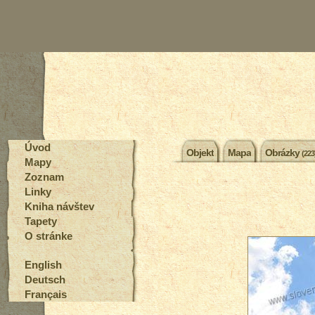
Úvod
Objekt
Mapa
Obrázky
(223
Mapy
Zoznam
Linky
Kniha návštev
Tapety
O stránke
English
Deutsch
Français