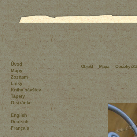
Úvod
Objekt
Mapa
Obrázky
(223
Mapy
Zoznam
Linky
Kniha návštev
Tapety
O stránke
English
Deutsch
Français