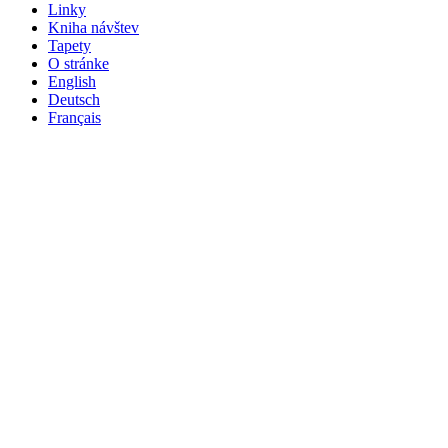
Linky
Kniha návštev
Tapety
O stránke
English
Deutsch
Français