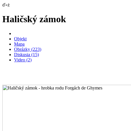
ď»ż
Haličský zámok
Objekt
Mapa
Obrázky
(223)
Diskusia
(15)
Video
(2)