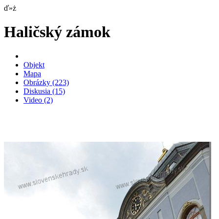
ď»ż
Haličský zámok
Objekt
Mapa
Obrázky
(223)
Diskusia
(15)
Video
(2)