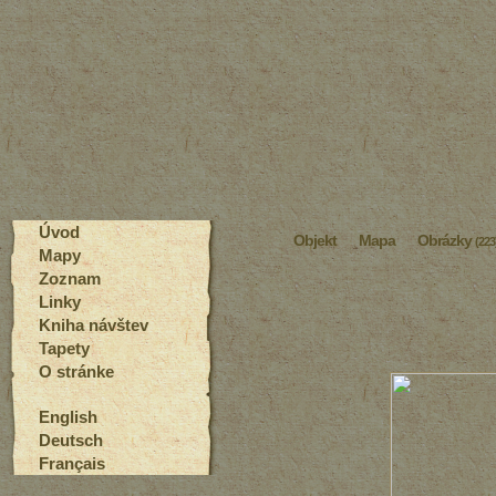
Úvod
Objekt
Mapa
Obrázky
(223
Mapy
Zoznam
Linky
Kniha návštev
Tapety
O stránke
English
Deutsch
Français