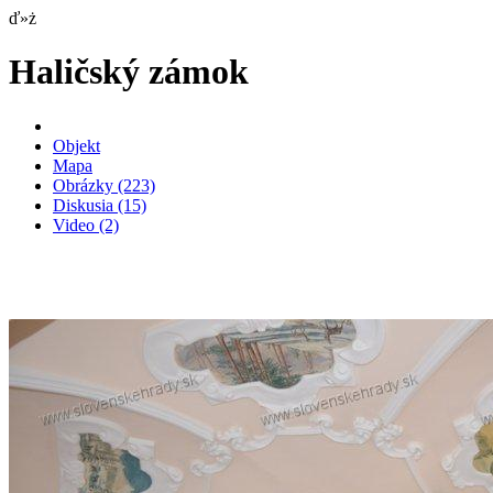
ď»ż
Haličský zámok
Objekt
Mapa
Obrázky
(223)
Diskusia
(15)
Video
(2)