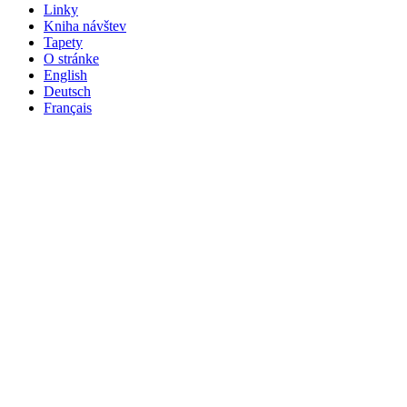
Linky
Kniha návštev
Tapety
O stránke
English
Deutsch
Français