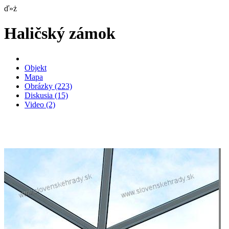
ď»ż
Haličský zámok
Objekt
Mapa
Obrázky
(223)
Diskusia
(15)
Video
(2)