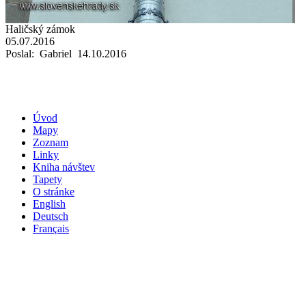
Haličský zámok
05.07.2016
Poslal: Gabriel 14.10.2016
Úvod
Mapy
Zoznam
Linky
Kniha návštev
Tapety
O stránke
English
Deutsch
Français