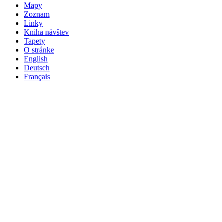
Mapy
Zoznam
Linky
Kniha návštev
Tapety
O stránke
English
Deutsch
Français