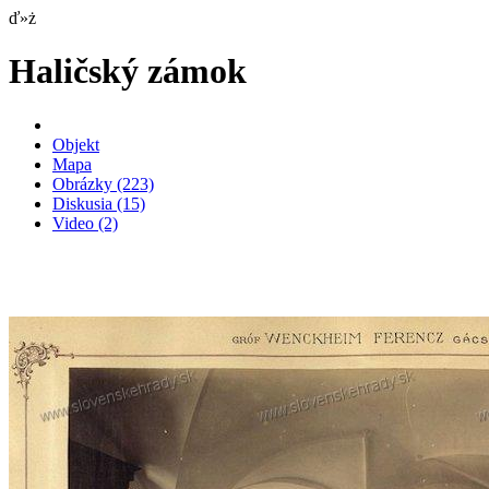
ď»ż
Haličský zámok
Objekt
Mapa
Obrázky
(223)
Diskusia
(15)
Video
(2)