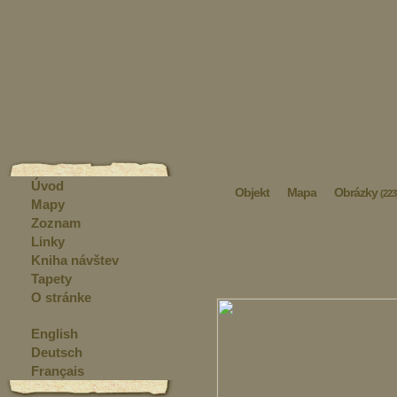
Úvod
Objekt
Mapa
Obrázky
(223
Mapy
Zoznam
Linky
Kniha návštev
Tapety
O stránke
English
Deutsch
Français