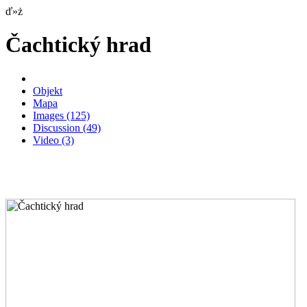
ď»ż
Čachtický hrad
Objekt
Mapa
Images
(125)
Discussion
(49)
Video
(3)