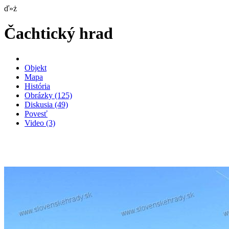
ď»ż
Čachtický hrad
Objekt
Mapa
História
Obrázky
(125)
Diskusia
(49)
Povesť
Video
(3)